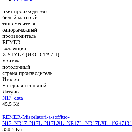
цвет производителя
белый матовый
тип смесителя
однорычажный
производитель
REMER
коллекция
X STYLE (ИКС СТАЙЛ)
монтаж
потолочный
страна производитель
Италия
материал основной
Латунь
N17_data
45,5 Кб
REMER-Miscelatori-a-soffitto-
N17_NR17_N17L_N17LXL_NR17L_NR17LXL_192471310
350,5 Кб