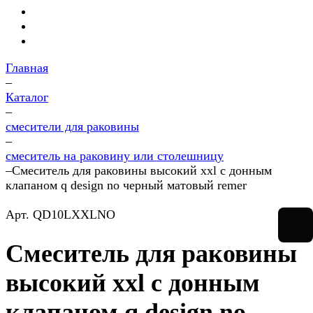
Главная
–
Каталог
–
смесители для раковины
–
смеситель на раковину или столешницу
–
Смеситель для раковины высокий xxl с донным
клапаном q design no черный матовый remer
Арт.
QD10LXXLNO
Смеситель для раковины
высокий xxl с донным
клапаном q design no