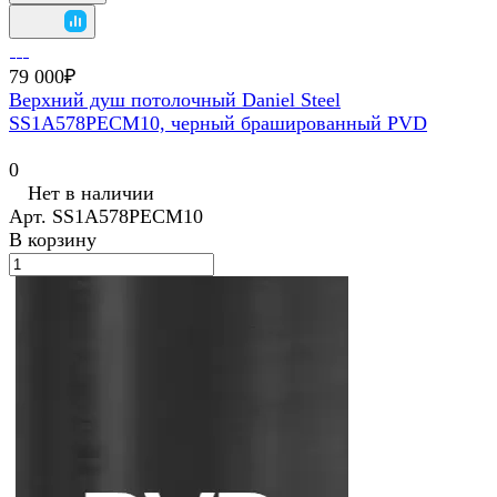
79 000₽
Верхний душ потолочный Daniel Steel
SS1A578PECM10, черный брашированный PVD
0
Нет в наличии
Арт.
SS1A578PECM10
В корзину