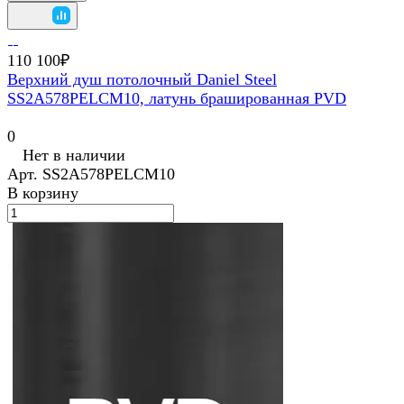
110 100₽
Верхний душ потолочный Daniel Steel
SS2A578PELCM10, латунь брашированная PVD
0
Нет в наличии
Арт.
SS2A578PELCM10
В корзину