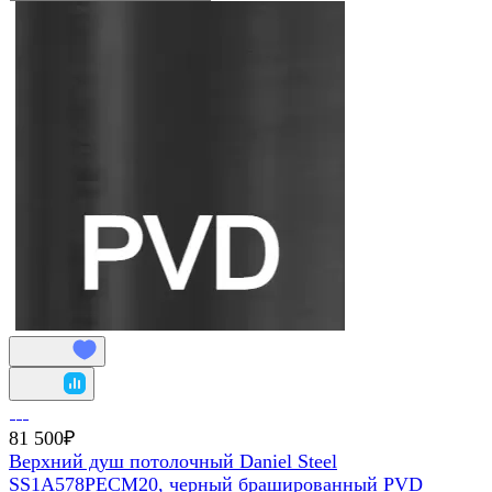
81 500₽
Верхний душ потолочный Daniel Steel
SS1A578PECM20, черный брашированный PVD