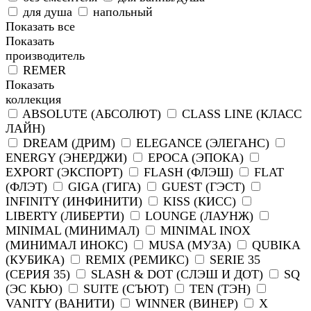
для душа
напольный
Показать все
Показать
производитель
REMER
Показать
коллекция
ABSOLUTE (АБСОЛЮТ)
CLASS LINE (КЛАСС
ЛАЙН)
DREAM (ДРИМ)
ELEGANCE (ЭЛЕГАНС)
ENERGY (ЭНЕРДЖИ)
EPOCA (ЭПОКА)
EXPORT (ЭКСПОРТ)
FLASH (ФЛЭШ)
FLAT
(ФЛЭТ)
GIGA (ГИГА)
GUEST (ГЭСТ)
INFINITY (ИНФИНИТИ)
KISS (КИСС)
LIBERTY (ЛИБЕРТИ)
LOUNGE (ЛАУНЖ)
MINIMAL (МИНИМАЛ)
MINIMAL INOX
(МИНИМАЛ ИНОКС)
MUSA (МУЗА)
QUBIKA
(КУБИКА)
REMIX (РЕМИКС)
SERIE 35
(СЕРИЯ 35)
SLASH & DOT (СЛЭШ И ДОТ)
SQ
(ЭС КЬЮ)
SUITE (СЪЮТ)
TEN (ТЭН)
VANITY (ВАНИТИ)
WINNER (ВИНЕР)
X