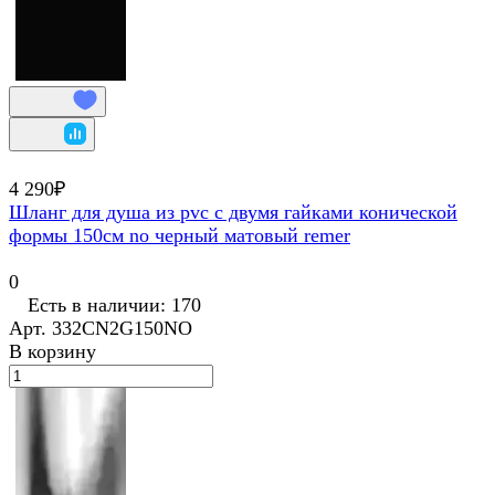
4 290₽
Шланг для душа из pvc с двумя гайками конической
формы 150см no черный матовый remer
0
Есть в наличии: 170
Арт.
332CN2G150NO
В корзину