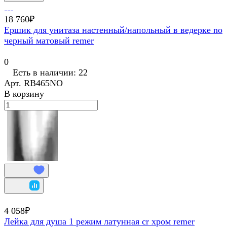
18 760₽
Ершик для унитаза настенный/напольный в ведерке no
черный матовый remer
0
Есть в наличии: 22
Арт.
RB465NO
В корзину
4 058₽
Лейка для душа 1 режим латунная cr хром remer