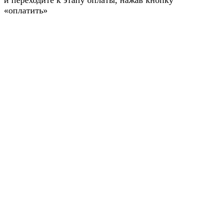
и переходите к этапу оплаты, нажав кнопку
«оплатить»