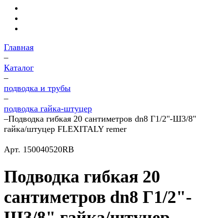
Главная
–
Каталог
–
подводка и трубы
–
подводка гайка-штуцер
–
Подводка гибкая 20 сантиметров dn8 Г1/2"-Ш3/8"
гайка/штуцер FLEXITALY remer
Арт.
150040520RB
Подводка гибкая 20
сантиметров dn8 Г1/2"-
Ш3/8" гайка/штуцер